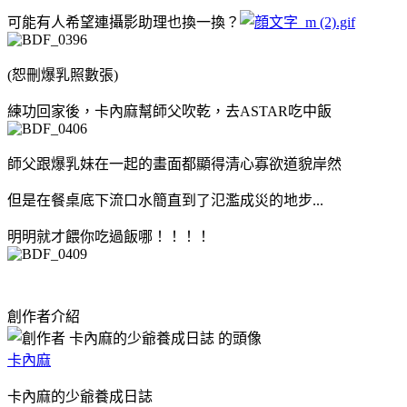
可能有人希望連攝影助理也換一換？
(恕刪爆乳照數張)
練功回家後，卡內麻幫師父吹乾，去ASTAR吃中飯
師父跟爆乳妹在一起的畫面都顯得清心寡欲道貌岸然
但是在餐桌底下流口水簡直到了氾濫成災的地步...
明明就才餵你吃過飯哪！！！！
創作者介紹
卡內麻
卡內麻的少爺養成日誌