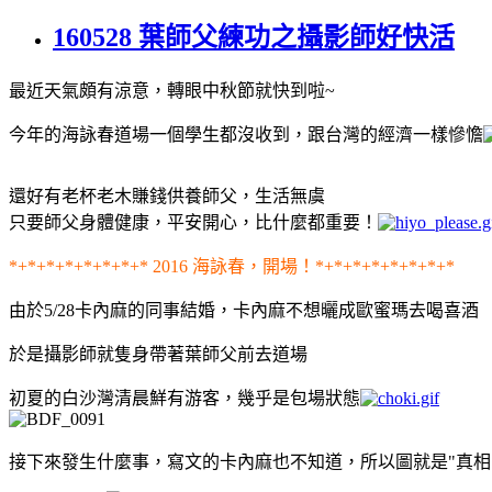
160528 葉師父練功之攝影師好快活
最近天氣頗有涼意，轉眼中秋節就快到啦~
今年的海詠春道場一個學生都沒收到，跟台灣的經濟一樣慘憺
還好有老杯老木賺錢供養師父，生活無虞
只要師父身體健康，平安開心，比什麼都重要！
*+*+*+*+*+*+*+* 2016 海詠春，開場！*+*+*+*+*+*+*+*
由於5/28卡內麻的同事結婚，卡內麻不想曬成歐蜜瑪去喝喜酒
於是攝影師就隻身帶著葉師父前去道場
初夏的白沙灣清晨鮮有游客，幾乎是包場狀態
接下來發生什麼事，寫文的卡內麻也不知道，所以圖就是"真相