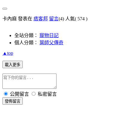
卡內麻 發表在
痞客邦
留言
(4)
人氣(
574
)
全站分類：
寵物日記
個人分類：
葉師父傳奇
▲top
載入更多
公開留言
私密留言
發佈留言