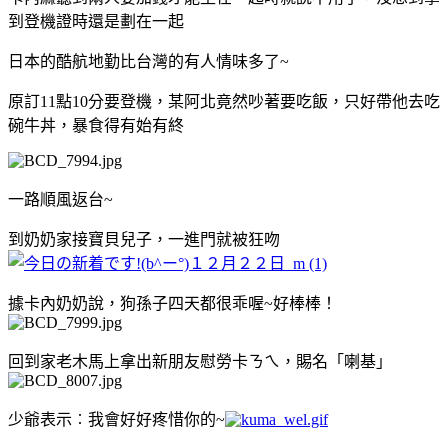
到登機證時還是劃在一起
日本的酷航地勤比台灣的有人情味多了~
原訂11點10分要登機，某阿北竟然吵著要吃飯，只好帶他去吃
碗牛丼，暴食得有始有終
一路順風返台~
到奶奶家接寶貝兒子，一進門就被狂吻
據卡內奶奶說，狗孫子四天都很乖喔~好棒棒！
回到家老木馬上拿出新朋友慰勞卡ㄋㄟ，賜名「喇基」
少爺表示︰我會好好疼惜你的~