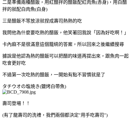
二是準備兩種醋飯，用紅醋拌的醋飯配紅肉魚(赤身)，用白醋
拌的就配白肉魚(白身)
三是醋飯不等放涼就捏成壽司熱熱的吃
我問他為什麼要吃熱的醋飯，他笑著回我說「因為好吃啊！」
卡內麻不是很滿意這個籠統的答案，所以回來之後繼續搜尋
據說是他認為熱的醋飯可以把醋的味道再提出來，跟魚肉一起
吃會更好吃
不過第一次吃熱的醋飯，一開始有點不習慣就是了
タチウオの塩焼き(鹽烤白帶魚)
壽司登場！！
(有了龍壽司的洗禮，我們兩個都決定"用手吃壽司")