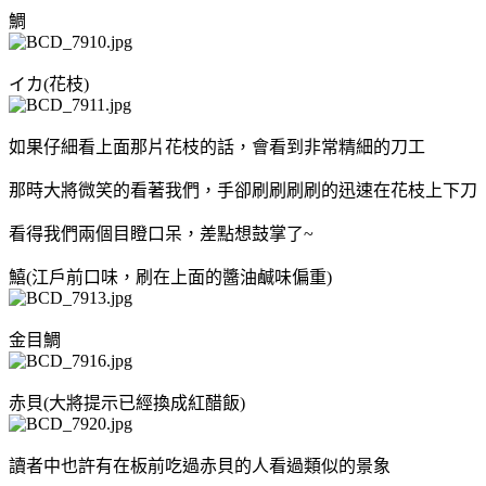
鯛
イカ(花枝)
如果仔細看上面那片花枝的話，會看到非常精細的刀工
那時大將微笑的看著我們，手卻刷刷刷刷的迅速在花枝上下刀
看得我們兩個目瞪口呆，差點想鼓掌了~
鱚(江戶前口味，刷在上面的醬油鹹味偏重)
金目鯛
赤貝(大將提示已經換成紅醋飯)
讀者中也許有在板前吃過赤貝的人看過類似的景象