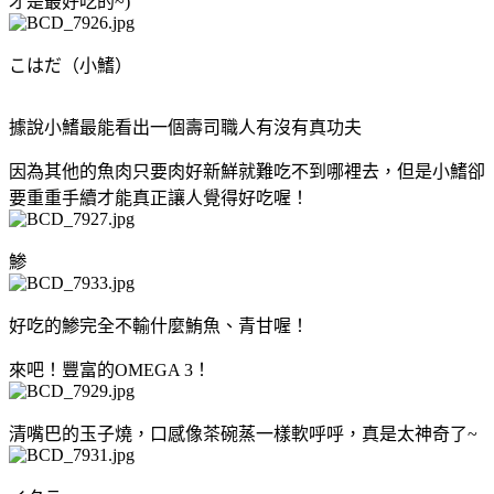
才是最好吃的~)
こはだ（小鰭）
據說小鰭最能看出一個壽司職人有沒有真功夫
因為其他的魚肉只要肉好新鮮就難吃不到哪裡去，但是小鰭卻
要重重手續才能真正讓人覺得好吃喔！
鯵
好吃的鯵完全不輸什麼鮪魚、青甘喔！
來吧！豐富的OMEGA 3！
清嘴巴的玉子燒，口感像茶碗蒸一樣軟呼呼，真是太神奇了~