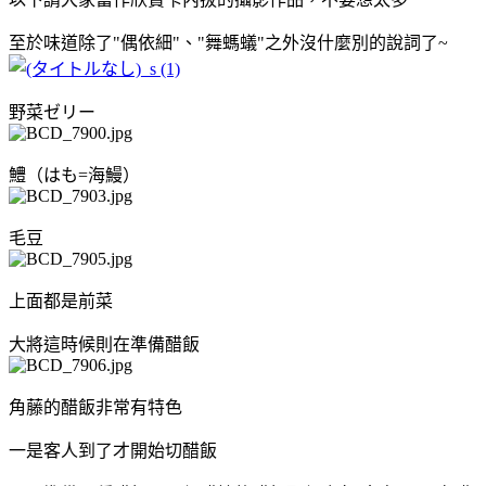
至於味道除了"偶依細"、"舞螞蟻"之外沒什麼別的說詞了~
野菜ゼリー
鱧（はも=海鰻）
毛豆
上面都是前菜
大將這時候則在準備醋飯
角藤的醋飯非常有特色
一是客人到了才開始切醋飯