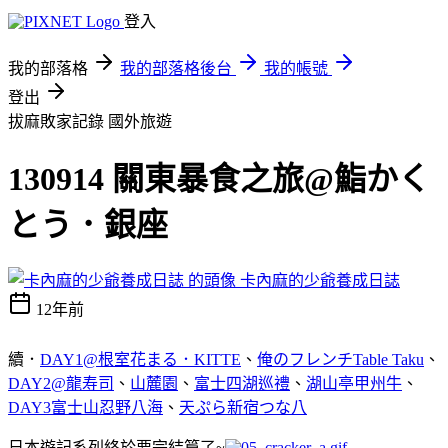
登入
我的部落格
我的部落格後台
我的帳號
登出
拔麻敗家記錄
國外旅遊
130914 關東暴食之旅@鮨かく
とう．銀座
卡內麻的少爺養成日誌
12年前
續．
DAY1@根室花まる．KITTE
、
俺のフレンチTable Taku
、
DAY2@龍寿司
、
山麓園
、
富士四湖巡禮
、
湖山亭甲州牛
、
DAY3富士山忍野八海
、
天ぷら新宿つな八
日本遊記系列終於要完結篇了~