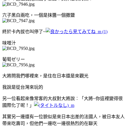
穴子黑白兩吃，一個是抹醬一個撒鹽
終於卡內拔也叫停了~
味噌汁
葡萄ゼリー
大將問我們哪裡來，是住在日本還是來觀光
我說是從台灣來玩的
另一位看起來像常客的大叔對大將說︰「大將~你這裡變得很
國際化了呢！」
其實另一邊還有一位貌似是來日本出差的法國人，被日本友人
帶來吃壽司，但他們一邊吃一邊很熱烈的在聊天