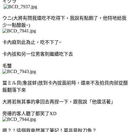
イクラ
ウニ(大將有問我還吃不吃得下，我說有點飽了，他特地給我
少一點醋飯~)
卡內麻到此為止，吃不下了~
卡內拔和另一位男客則繼續吃下去
毛蟹
當ミル貝(象拔蚌)放到卡內拔面前時，還來不及拍貝肉就從醋
飯翻落下來
大將若無其事的拿回去再捏一下，跟我說「他還活著」
旁邊的客人聽了都笑了XD
嗯？！這個我竟然漏了筆記！莫非是秋刀魚？