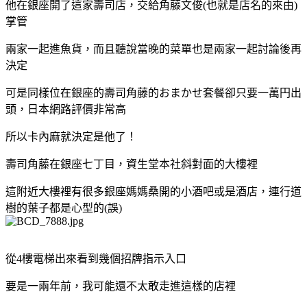
他在銀座開了這家壽司店，交給角藤文俊(也就是店名的來由)
掌管
兩家一起進魚貨，而且聽說當晚的菜單也是兩家一起討論後再
決定
可是同樣位在銀座的壽司角藤的おまかせ套餐卻只要一萬円出
頭，日本網路評價非常高
所以卡內麻就決定是他了！
壽司角藤在銀座七丁目，資生堂本社斜對面的大樓裡
這附近大樓裡有很多銀座媽媽桑開的小酒吧或是酒店，連行道
樹的葉子都是心型的(誤)
從4樓電梯出來看到幾個招牌指示入口
要是一兩年前，我可能還不太敢走進這樣的店裡