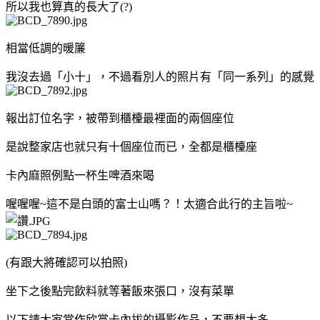
所以我也算真的長大了(?)
相當低調的暖簾
我沒去過「小十」，不過看別人的照片有「同一系列」的感覺
報出訂位名字，被帶到櫃檯最裡面的兩個座位
是說整家店也就只有十個座位而已，全都是櫃檯座
卡內麻照例點一杯生啤酒來喝
喔喔喔~這不是白頭的富士山嗎？！太適合此行的主旨啦~
(有跟大將確認可以拍照)
坐下之後點完飲料就等著飯來張口，沒有菜單
以下請大家當作欣賞卡內拔的攝影作品，不要想太多