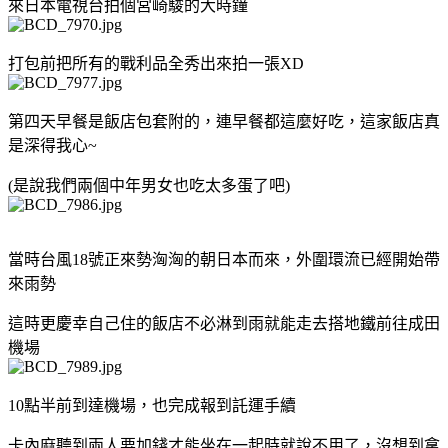
來日本電視台拍個宮崎駿的大時鐘
打包前把所有的戰利品全秀出來拍一張XD
第四天早餐是飯店包套附的，連早餐都這麼好吃，這家飯店真
是深得我心~
(是說我們兩個中年男女也吃太多蛋了吧)
當時台風18號正來勢洶洶的朝日本而來，外圍環流已經開始帶
來雨勢
這時更慶幸自己住的飯店不必淋到雨就能走去搭地鐵前往成田
機場
10點半前到達機場，也完成報到託運手續
卡內麻聽到兩人要加錢才能坐在一起時就說不用了，沒想到拿