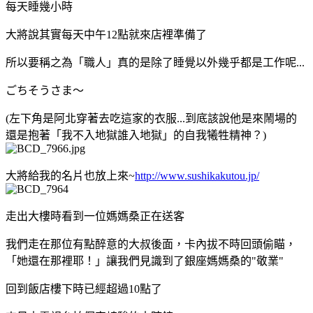
每天睡幾小時
大將說其實每天中午12點就來店裡準備了
所以要稱之為「職人」真的是除了睡覺以外幾乎都是工作呢...
ごちそうさま～
(左下角是阿北穿著去吃這家的衣服...到底該說他是來鬧場的
還是抱著「我不入地獄誰入地獄」的自我犧牲精神？)
大將給我的名片也放上來~
http://www.sushikakutou.jp/
走出大樓時看到一位媽媽桑正在送客
我們走在那位有點醉意的大叔後面，卡內拔不時回頭偷瞄，
「她還在那裡耶！」讓我們見識到了銀座媽媽桑的"敬業"
回到飯店樓下時已經超過10點了