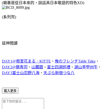
(喇基是從日本來的，說話具日本敬語的特色XD)
(系列完)
延伸閱讀
、
、
DAY1@根室花まる．KITTE
俺のフレンチTable Taku
DAY2@龍寿司
、
山麓園
、
富士四湖巡禮
、
湖山亭甲州牛
、
DAY3富士山忍野八海
、
天ぷら新宿つな八
載入更多