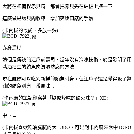
大將在準備捏赤貝時，都會把赤貝先在砧板上摔一下
這麼做是讓貝肉收縮，增加爽脆口感的手續
(卡內拔的最愛，多放一張)
赤身漬け
這個是傳統的江戶前壽司，當年沒有冷凍技術，於是發明了用
醬油把生的鮪魚肉浸泡防腐的方法
現在雖然可以吃到新鮮的鮪魚刺身，但江戶子還是覺得吸了醬
油的鮪魚別有一番風味...
(卡內麻的筆記卻寫著「疑似煙味的碳火味？」XD)
中トロ
(卡內拔喜歡吃油膩膩的大TORO，可是對卡內麻來說中TORO