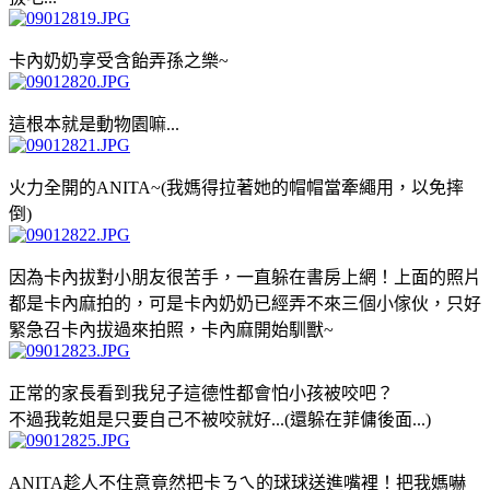
卡內奶奶享受含飴弄孫之樂~
這根本就是動物園嘛...
火力全開的ANITA~(我媽得拉著她的帽帽當牽繩用，以免摔
倒)
因為卡內拔對小朋友很苦手，一直躲在書房上網！上面的照片
都是卡內麻拍的，可是卡內奶奶已經弄不來三個小傢伙，只好
緊急召卡內拔過來拍照，卡內麻開始馴獸~
正常的家長看到我兒子這德性都會怕小孩被咬吧？
不過我乾姐是只要自己不被咬就好...(還躲在菲傭後面...)
ANITA趁人不住意竟然把卡ㄋㄟ的球球送進嘴裡！把我媽嚇