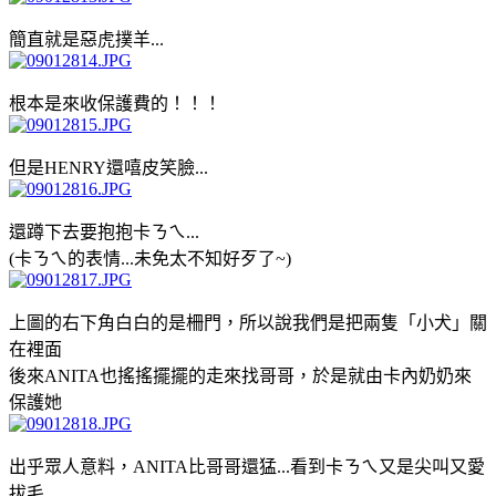
簡直就是惡虎撲羊...
根本是來收保護費的！！！
但是HENRY還嘻皮笑臉...
還蹲下去要抱抱卡ㄋㄟ...
(卡ㄋㄟ的表情...未免太不知好歹了~
)
上圖的右下角白白的是柵門，所以說我們是把兩隻「小犬」關
在裡面
後來ANITA也搖搖擺擺的走來找哥哥，於是就由卡內奶奶來
保護她
出乎眾人意料，ANITA比哥哥還猛...看到卡ㄋㄟ又是尖叫又愛
拔毛...