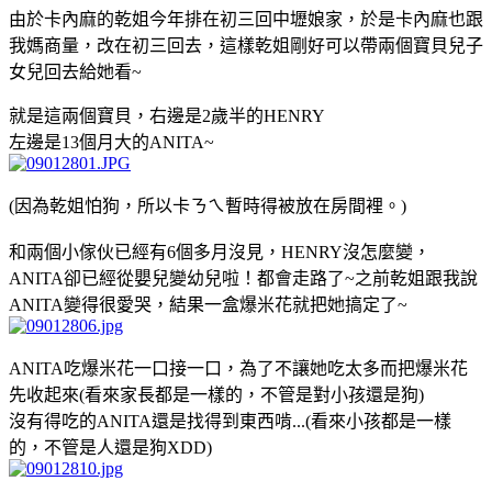
由於卡內麻的乾姐今年排在初三回中壢娘家，於是卡內麻也跟
我媽商量，改在初三回去，這樣乾姐剛好可以帶兩個寶貝兒子
女兒回去給她看~
就是這兩個寶貝，右邊是2歲半的HENRY
左邊是13個月大的ANITA~
(因為乾姐怕狗，所以卡ㄋㄟ暫時得被放在房間裡。)
和兩個小傢伙已經有6個多月沒見，HENRY沒怎麼變，
ANITA卻已經從嬰兒變幼兒啦！都會走路了~之前乾姐跟我說
ANITA變得很愛哭，結果一盒爆米花就把她搞定了~
ANITA吃爆米花一口接一口，為了不讓她吃太多而把爆米花
先收起來(看來家長都是一樣的，不管是對小孩還是狗)
沒有得吃的ANITA還是找得到東西啃...(看來小孩都是一樣
的，不管是人還是狗XDD)