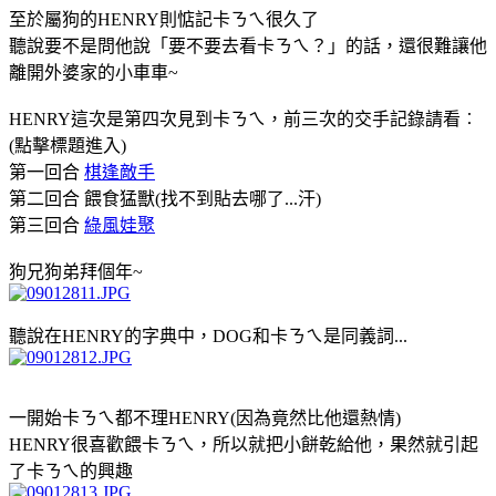
至於屬狗的HENRY則惦記卡ㄋㄟ很久了
聽說要不是問他說「要不要去看卡ㄋㄟ？」的話，還很難讓他
離開外婆家的小車車~
HENRY這次是第四次見到卡ㄋㄟ，前三次的交手記錄請看︰
(點擊標題進入)
第一回合
棋逢敵手
第二回合 餵食猛獸(找不到貼去哪了...汗)
第三回合
綠風娃聚
狗兄狗弟拜個年~
聽說在HENRY的字典中，DOG和卡ㄋㄟ是同義詞...
一開始卡ㄋㄟ都不理HENRY(因為竟然比他還熱情)
HENRY很喜歡餵卡ㄋㄟ，所以就把小餅乾給他，果然就引起
了卡ㄋㄟ的興趣