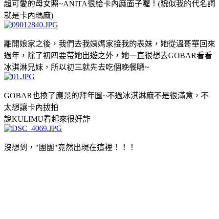
超可愛的母女照~ANITA很給卡內麻面子喔！(貌似我的代名詞
就是卡內瑪麻)
離開娘家之後，我們去我姨媽家接我的表妹，她從溫哥華回來
過年，除了初四要帶她出遊之外，她一直很想去GOBAR看看
冰淇淋兄妹，所以初三就先去吃個晚餐囉~
GOBAR也換了應景的拜年圖~不過冰淇淋麻不是很滿意，不
太想讓卡內拔拍
說KULIMU看起來很奸詐
沒想到，"團團"竟然出現在這裡！！！