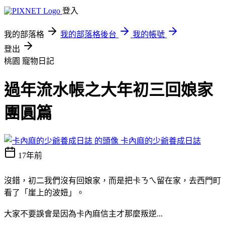
登入
我的部落格
我的部落格後台
我的帳號
登出
桃園
寵物日記
過年流水帳之大年初三回娘家
團圓篇
卡內麻的少爺養成日誌
17年前
沒錯，初二我們沒有回娘家，而是把卡ㄋㄟ留在家，去西門町
看了「崖上的波妞」。
大家不要誤會是因為卡內麻信主才那麼叛逆...