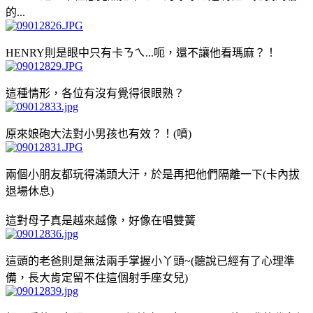
的...
HENRY則是眼中只有卡ㄋㄟ...呃，還不讓他看瑪麻？！
這種情形，各位有沒有覺得很眼熟？
原來娘砲大法對小男孩也有效？！(噴)
兩個小朋友都玩得滿頭大汗，於是再把他們隔離一下(卡內拔
退場休息)
這對母子真是越來越像，好像在唱雙簧
這頭的老爸則是無法兩手掌握小丫頭~(聽說已經有了心理準
備，長大肯定留不住這個射手座女兒)