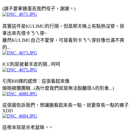
(請不要拿雞蛋丟我們母子，謝謝。)
其實這件是KULIMU的行頭，但是那天晚上有點熱沒穿，就
拿出來先借卡ㄋㄟ穿~
雖然KULIMU自己不愛穿，可是看到卡ㄋㄟ穿好像也滿不爽
的...
ICE則是披著羊皮的狼...呵呵
引用BB姨的感想︰這張看起來像
娘砲被團團騎...(為什麼我們就是無法脫離很A的形象...
)
這張圖告訴我們，想讓腿看起來長一點，就要穿長一點的褲子
XDD
這根本就是米老鼠嘛 = =