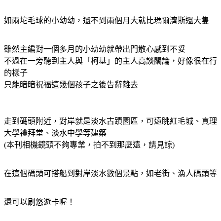
如兩坨毛球的小幼幼，還不到兩個月大就比瑪爾濟斯還大隻
雖然主編對一個多月的小幼幼就帶出門散心感到不妥
不過在一旁聽到主人與「柯基」的主人高談闊論，好像很在行
的樣子
只能暗暗祝福這幾個孩子之後告辭離去
走到碼頭附近，對岸就是淡水古蹟園區，可遠眺紅毛城、真理
大學禮拜堂、淡水中學等建築
(本刊相機鏡頭不夠專業，拍不到那麼遠，請見諒)
在這個碼頭可搭船到對岸淡水數個景點，如老街、漁人碼頭等
還可以刷悠遊卡喔！