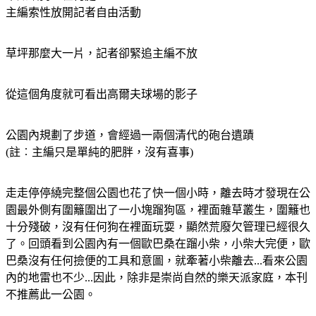
主編索性放開記者自由活動
草坪那麼大一片，記者卻緊追主編不放
從這個角度就可看出高爾夫球場的影子
公園內規劃了步道，會經過一兩個清代的砲台遺蹟
(註︰主編只是單純的肥胖，沒有喜事)
走走停停繞完整個公園也花了快一個小時，離去時才發現在公
園最外側有圍籬圍出了一小塊蹓狗區，裡面雜草叢生，圍籬也
十分殘破，沒有任何狗在裡面玩耍，顯然荒廢欠管理已經很久
了。回頭看到公園內有一個歐巴桑在蹓小柴，小柴大完便，歐
巴桑沒有任何撿便的工具和意圖，就牽著小柴離去...看來公園
內的地雷也不少...因此，除非是崇尚自然的樂天派家庭，本刊
不推薦此一公園。