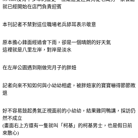
就已經開始在店門負責迎賓
本刊記者不禁對這位職場老兵舔耳表示敬意
原本擔心鋒面經過會下雨，卻是一個晴朗的好天氣
這裡就是八里左岸，對岸是淡水
在左岸公園遇到剛做完月子的胖妞
記者向來不知如何與小幼幼相處，被胖妞家的寶寶嚇得節節敗
退
好不容易鼓起勇氣正視面前的小幼幼，結果雞同鴨講，採訪仍
然不成立
(畫面右上方還有一隻就叫「柯基」的柯基男士，也是假日前
來散心)