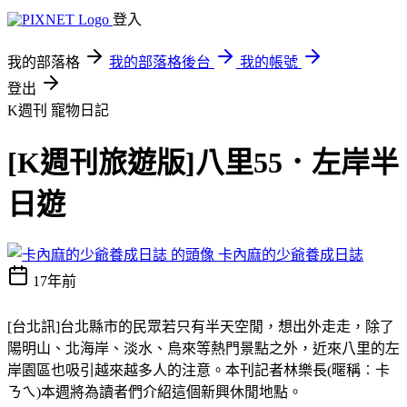
登入
我的部落格
我的部落格後台
我的帳號
登出
K週刊
寵物日記
[K週刊旅遊版]八里55．左岸半
日遊
卡內麻的少爺養成日誌
17年前
[台北訊]台北縣市的民眾若只有半天空閒，想出外走走，除了
陽明山、北海岸、淡水、烏來等熱門景點之外，近來八里的左
岸園區也吸引越來越多人的注意。本刊記者林樂長(暱稱︰卡
ㄋㄟ)本週將為讀者們介紹這個新興休閒地點。