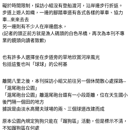
礙於時間限制，採訪小組沒有登船渡河，沿岸邊步行折返。
步道上遊人如織，一邊的腳踏車道有各式各樣的單車、協力
車...來來去去
另一邊則有不少
人在岸邊戲水，
(記者的頭正前方就是漁人碼頭的白色吊橋，再次為本刊不專
業的鏡頭向讀者致歉)
也有許多人選擇坐在步道旁的草地欣賞河岸風光
包括這隻也叫「球球」的公柯基
離開八里之後，本刊採訪小組又前往另一個休閒散心處探路--
「滬尾砲台公園」
「滬尾砲台公園」離滬尾砲台還有一小段距離，位在天生國小
後門隔一個田的地方
據說是由淡水高爾夫球場的兩、三個球道改建而成
原本公園內規定狗狗只能在「蹓狗區」活動，但是標示不清，
不知蹓狗區在何處