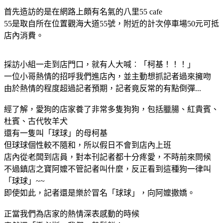
首先造訪的是在網路上頗有名氣的八里55 cafe
55是取自所在位置觀海大道55號，附近的計次停車場50元可抵
店內消費。
採訪小組一走到店門口，就有人大喊︰「柯基！！！」
一位小哥熱情的招呼我們進店內，並主動想抓記者過來擁吻
由於熱情的程度超過記者預期，記者竟反常的有點倒彈...
經了解，愛狗的店家養了非常多隻狗狗，包括臘腸、紅貴賓、
杜賓、古代牧羊犬
還有一隻叫「球球」的母柯基
但球球個性較不隨和，所以假日不會到店內上班
店內從老闆到店員，對本刊記者都十分疼愛，不時前來問候
不過鎮店之寶阿嬤不管記者叫什麼，反正看到這種狗一律叫
「球球」~~
即使如此，記者還是樂於冒名「球球」，向阿嬤撒嬌。
正當我們為店家的熱情深表感動的時候