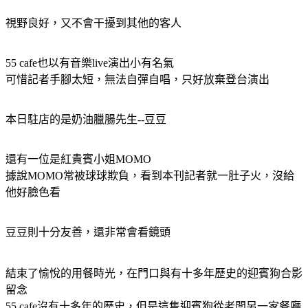
視野良好，又不會干擾到其他的客人
55 cafe也以有音樂live演出小有名氣
可惜記者手腳太短，無法自彈自唱，只好放棄登台演出
本日駐店的是奶油臘腸先生--豆豆
還有一位是紅貴賓小姐MOMO
據說MOMO常被球球欺負，看到本刊記者就一肚子火，沒給
他好臉色看
豆豆則十分友善，還非常會看鏡頭
結束了愉悅的用餐時光，在門口與有十多年歷史的迎賓狗合影
留念
55 cafe沒有十多年的歷史，但是這隻迎賓狗從老闆另一家餐廳