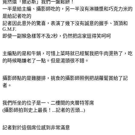
竟然還「撒必斯」我們一盤鬆餅！
一半是給主編、攝影師吃的，另一半沒有淋糖漿和巧克力米的
是給記者吃的
記者因此意外的驚喜，表演了幾下沒有誠意的握手、頂頂和
G.M.F.
即使一副猴急樣等不及2秒，仍然把店家逗得笑呵呵
主編點的是和牛鍋，可惜上菜時就已經幫我把牛肉燙熟了，吃
的時候略嫌老了一點。但是湯頭很不錯。
攝影師點的是雞腿排，挑食的攝影師照例把胡蘿蔔賞給了記
者。
我們所坐的位子是一、二樓間的夾層特等席
(攝影師拍到史上最長！...記者的舌頭...)
記者對於這個席位感到非常滿意